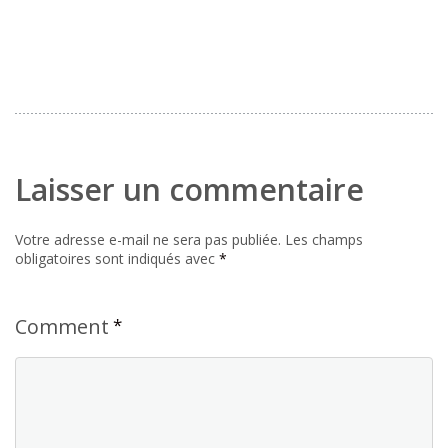
Laisser un commentaire
Votre adresse e-mail ne sera pas publiée.
Les champs
obligatoires sont indiqués avec
*
Comment
*