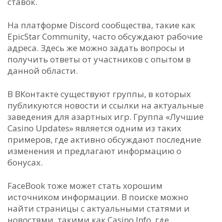
ставок.
На платформе Discord сообщества, такие как
EpicStar Community, часто обсуждают рабочие
адреса. Здесь же можно задать вопросы и
получить ответы от участников с опытом в
данной области.
В ВКонтакте существуют группы, в которых
публикуются новости и ссылки на актуальные
заведения для азартных игр. Группа «Лучшие
Casino Updates» является одним из таких
примеров, где активно обсуждают последние
изменения и предлагают информацию о
бонусах.
FaceBook тоже может стать хорошим
источником информации. В поиске можно
найти страницы с актуальными статями и
новостями, такими как Casino Info, где