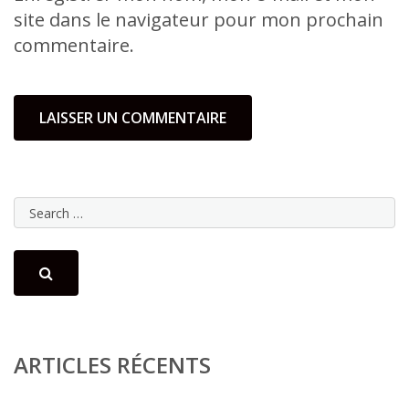
site dans le navigateur pour mon prochain
commentaire.
ARTICLES RÉCENTS