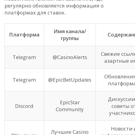
регулярно обновляется информация о
платформах для ставок.
Имя канала/
Платформа
Содержан
группы
Свежие ссыл
Telegram
@CasinoAlerts
азартные и
Обновления
Telegram
@EpicBetUpdates
платформ
Дискуссии
EpicStar
Discord
советы о
Community
участник
Новости 
Лучшие Casino