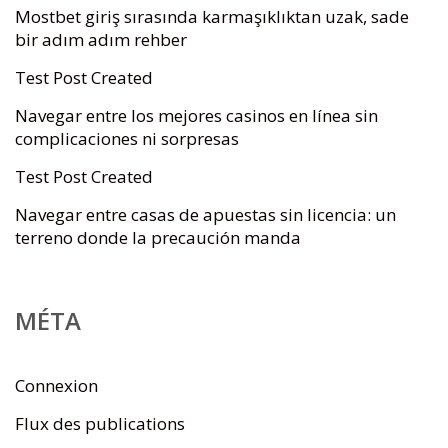
Mostbet giriş sırasında karmaşıklıktan uzak, sade
bir adım adım rehber
Test Post Created
Navegar entre los mejores casinos en línea sin
complicaciones ni sorpresas
Test Post Created
Navegar entre casas de apuestas sin licencia: un
terreno donde la precaución manda
MÉTA
Connexion
Flux des publications