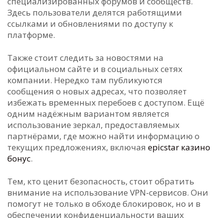
специализированных форумов и сообществ.
Здесь пользователи делятся работящими
ссылками и обновлениями по доступу к
платформе.
Также стоит следить за новостями на
официальном сайте и в социальных сетях
компании. Нередко там публикуются
сообщения о новых адресах, что позволяет
избежать временных перебоев с доступом. Ещё
одним надёжным вариантом является
использование зеркал, предоставляемых
партнёрами, где можно найти информацию о
текущих предложениях, включая
epicstar казино
бонус
.
Тем, кто ценит безопасность, стоит обратить
внимание на использование VPN-сервисов. Они
помогут не только в обходе блокировок, но и в
обеспечении конфиденциальности ваших