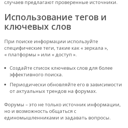
случаев предлагают проверенные источники.
Использование тегов и
ключевых слов
При поиске информации используйте
специфические теги, такие как « зеркала »,
« платформы » или « доступ ».
Создайте список ключевых слов для более
эффективного поиска.
Периодически обновляйте его в зависимости
от актуальных трендов на форумах.
Форумы – это не только источник информации,
но и возможность общаться с
единомышленниками и задавать вопросы.